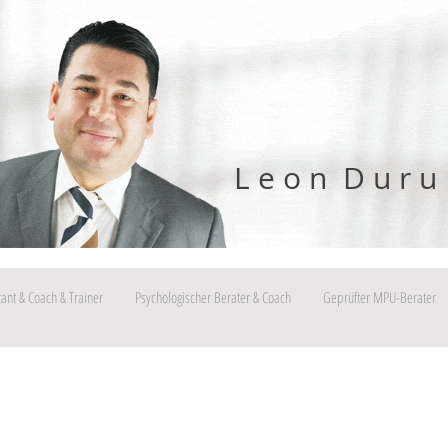
L e o n D u r u
tant & Coach & Trainer
Psychologischer Berater & Coach
Geprüfter MPU-Berater