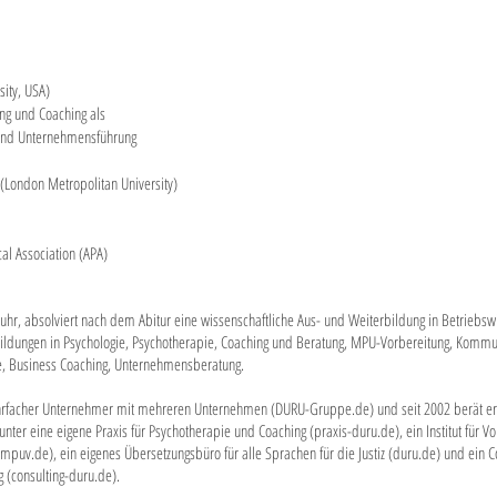
sity, USA)
ung und Coaching als
 und Unternehmensführung
(London Metropolitan University)
cal Association (APA)
hr, absolviert nach dem Abitur eine wissenschaftliche Aus- und Weiterbi
ldung in Betriebsw
bildungen in Psychologie, Psychotherapie, Coaching und Beratung, MPU-Vo
rbereitung, Kommun
e, Business Coaching, Unternehmensberatung.
mehrfacher Unternehmer mit mehreren Unternehmen (DURU-Gruppe.de) und seit 2002 berät 
arunter eine eigene Praxis für Psychotherapie und Coaching (praxis-duru.de), ein Institut für 
uv.de), ein eigenes Übersetzungsbüro für alle Sprachen für die Justiz (duru.de) und ein Co
 (consulting-duru.de).