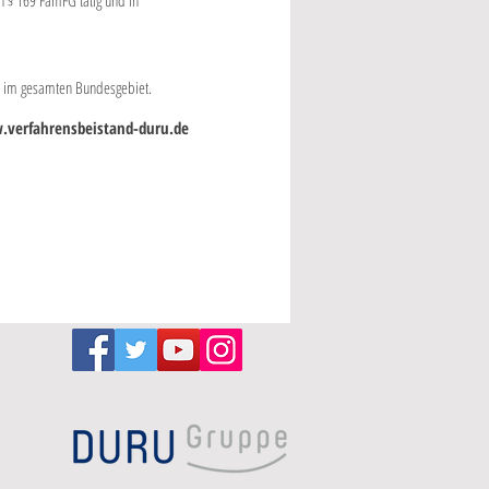
§ 169 FamFG tätig und in
te im gesamten Bundesgebiet.
verfahrensbeistand-duru.de