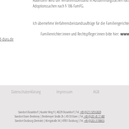
Außerdem wird der Verfahrensbeistand in Abstammungssachen nach 
Adoptionssachen nach § 186 FamFG.
Ich übernehme Verfahrensbeistandsaufträge für die Familiengerich
Familienrichter:innen und Rechtspfleger:innen bitte hier:
www.
d-duru.de
Datenschutzerklärung
Impressum
AGB
Standort Düsseldorf | Kuseler Weg 9 | 40229 Düsseldorf | Tel.
+49 (0)211-929 63020
Standort Essen-Bredeney | Bredeneyer Straße 2b | 45133 Essen | Tel.
+49 (0)201-45 17 480
​Standort Duisburg (Zentrale) | Königstraße 34 | 47051 Duisburg | Tel.
+49 (0)203-31788655