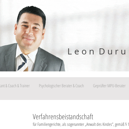
L e o n D u r u
tant & Coach & Trainer
Psychologischer Berater & Coach
Geprüfter MPU-Berater
Verfahrensbeistandschaft
für Familiengerichte, als sogenannter „Anwalt des Kindes”, gemäß §