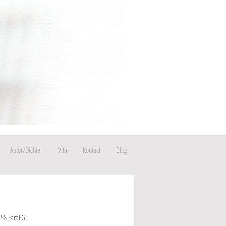
Autor/Dichter
Vita
Kontakt
Blog
 158 FamFG.