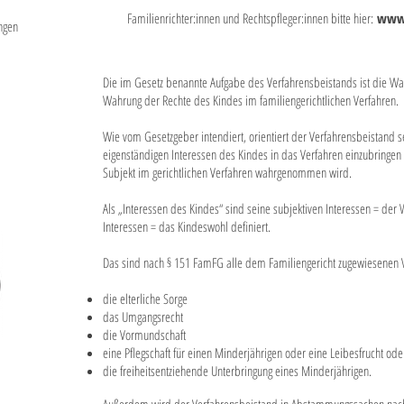
Familienrichter:innen und Rechtspfleger:innen bitte hier:
www.
ungen
Die im Gesetz benannte Aufgabe des Verfahrensbeistands ist die W
Wahrung der Rechte des Kindes im familiengerichtlichen Verfahren.
Wie vom Gesetzgeber intendiert, orientiert der Verfahrensbeistand se
eigenständigen Interessen des Kindes in das Verfahren einzubringen 
Subjekt im gerichtlichen Verfahren wahrgenommen wird.
Als „Interessen des Kindes“ sind seine subjektiven Interessen = der 
Interessen = das Kindeswohl definiert.
Das sind nach § 151 FamFG alle dem Familiengericht zugewiesenen V
die elterliche Sorge
das Umgangsrecht
die Vormundschaft
eine Pflegschaft für einen Minderjährigen oder eine Leibesfrucht ode
die freiheitsentziehende Unterbringung eines Minderjährigen.