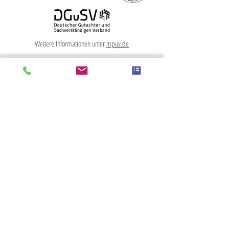
Weitere Informationen unter
mpuv.de
Datenschutzerklärung
Impressum
AGB
Standort Düsseldorf | Kuseler Weg 9 | 40229 Düsseldorf | Tel.
+49 (0)211-929 63020
Standort Essen-Bredeney | Bredeneyer Straße 2b | 45133 Essen | Tel.
+49 (0)201-45 17 480
​Standort Duisburg (Zentrale) | Königstraße 34 | 47051 Duisburg | Tel.
+49 (0)203-31788655